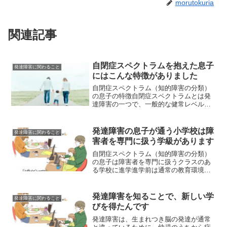
morutokuria
関連記事
自閉症スペクトラムを抱えた息子
発達障害に関わること
にはこんな特徴がありました
自閉症スペクトラム（知的障害の分類）
の息子の特徴自閉症スペクトラムとは発
達障害の一つで、一般的な健常レベルか
ら比較すると、特徴がみられます。発達
障害は先天性（生まれつき）からなるも
ので、主に一般的なレベルから比較する
発達障害の息子が通う小学校は障
発達障害に関わること
と、脳の構造、働きが違う...
害者を専門に扱う学級があります
自閉症スペクトラム（知的障害の分類）
の息子は障害者を専門に扱うクラスのあ
る学校に進学進学前は通常の教育環境を
元に学校を選ぶか、障害者を専門に扱う
特別支援のある学校を選ぶかの選択肢で
悩みました。役所と療育センターにて相
発達障害を知ることで、新しい学
発達障害に関わること
談をしたところ、やはり子...
びを得たんです
発達障害は、生まれつき脳の発達が通常