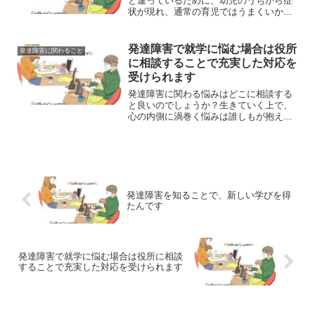
と違っているために、幼児のうちから症
状が現れ、通常の育児ではうまくいかな
いことがあります。成長するにつれ、自
分自身のもつ不得手な部分に気づき、生
きにくさを感じることがあるかもしれま
発達障害で就学に悩む場合は役所
発達障害に関わること
せん。こちらでは、自閉症...
に相談することで充実した対応を
受けられます
発達障害に関わる悩みはどこに相談する
と良いのでしょうか？生きていく上で、
心の内側に渦巻く悩みは誰しもが抱えて
いるものです。発達障害という言葉を受
け入れられない方、あるいは発達障害と
認識し具体的な方向性に悩む方は、お住
まいの役所に相談してみま...
発達障害を知ることで、新しい学びを得
たんです
発達障害で就学に悩む場合は役所に相談
することで充実した対応を受けられます