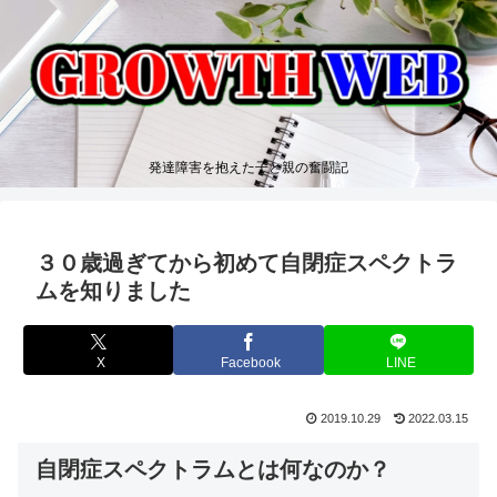
発達障害を抱えた子と親の奮闘記
３０歳過ぎてから初めて自閉症スペクトラ
ムを知りました
X
Facebook
LINE
2019.10.29
2022.03.15
自閉症スペクトラム
とは何なのか？